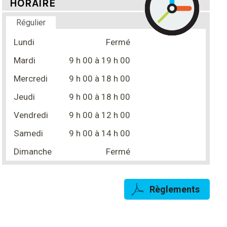
HORAIRE
Régulier
Lundi
Fermé
Mardi
9 h 00
à
19 h 00
Mercredi
9 h 00
à
18 h 00
Jeudi
9 h 00
à
18 h 00
Vendredi
9 h 00
à
12 h 00
Samedi
9 h 00
à
14 h 00
Dimanche
Fermé
Règlements