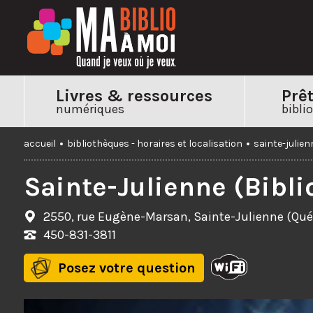
Livres &
ressources
Prê
numériques
bibli
accueil
bibliothèques - horaires et localisation
sainte-julien
Sainte-Julienne (Bibli
2550, rue Eugène-Marsan, Sainte-Julienne (Qu
450-831-3811
Posez votre question