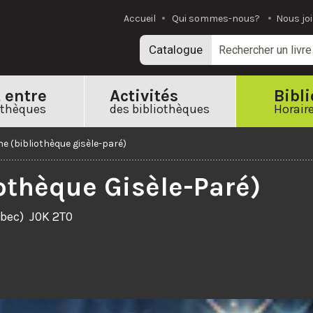
Accueil
Qui sommes-nous?
Nous jo
Catalogue
t entre
Activités
Bibl
othèques
des bibliothèques
Horaire
ne (bibliothèque gisèle-paré)
othèque Gisèle-Paré)
ébec)
J0K 2T0