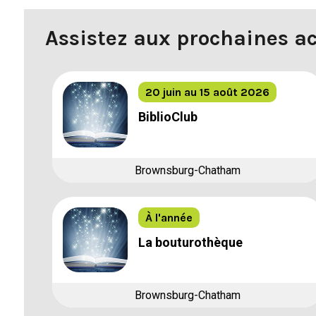
Assistez aux prochaines ac
20 juin au 15 août 2026
BiblioClub
Brownsburg-Chatham
À l'année
La bouturothèque
Brownsburg-Chatham