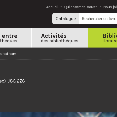
Accueil
Qui sommes-nous?
Nous jo
Catalogue
t entre
Activités
Bibl
othèques
des bibliothèques
Horaire
-chatham
bec)
J8G 2Z6