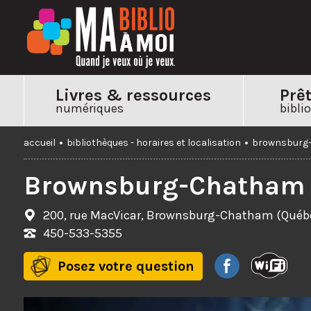
Livres &
ressources
Prê
numériques
bibli
accueil
bibliothèques - horaires et localisation
brownsburg
Brownsburg-Chatham
200, rue MacVicar, Brownsburg-Chatham (Qué
450-533-5355
Posez votre question